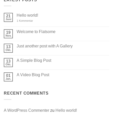
Hello world!
21
Juni
zu
1 Kommentar
Hello
world!
Welcome to Flatsome
19
Nov.
Keine
Kommentare
zu
Just another post with A Gallery
13
Welcome
to
Okt.
Keine
Flatsome
Kommentare
zu
A Simple Blog Post
13
Just
another
Okt.
Keine
post
Kommentare
with
zu
A
A Video Blog Post
01
A
Gallery
Simple
Jan.
Keine
Blog
Kommentare
Post
zu
A
RECENT COMMENTS
Video
Blog
Post
A WordPress Commenter
zu
Hello world!