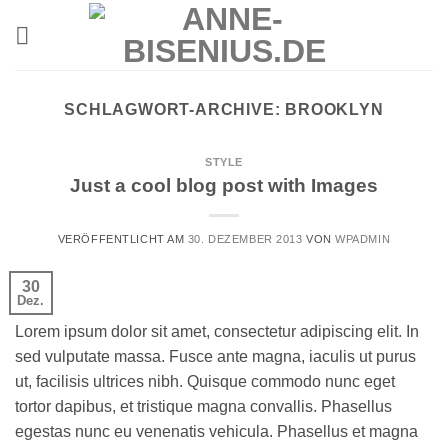
Zum
Inhalt
springen
SCHLAGWORT-ARCHIVE:
BROOKLYN
STYLE
Just a cool blog post with Images
VERÖFFENTLICHT AM
30. DEZEMBER 2013
VON
WPADMIN
30
Dez.
Lorem ipsum dolor sit amet, consectetur adipiscing elit. In
sed vulputate massa. Fusce ante magna, iaculis ut purus
ut, facilisis ultrices nibh. Quisque commodo nunc eget
tortor dapibus, et tristique magna convallis. Phasellus
egestas nunc eu venenatis vehicula. Phasellus et magna