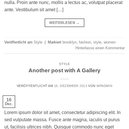
nulla. Proin ante nunc, mollis a lectus ac, volutpat placerat
ante. Vestibulum sit amet […]
WEITERLESEN
→
Veröffentlicht am
Style
|
Markiert
brooklyn
,
fashion
,
style
,
women
Hinterlasse einen Kommentar
STYLE
Another post with A Gallery
VERÖFFENTLICHT AM
16. DEZEMBER 2013
VON
WPADMIN
16
Dez.
Lorem ipsum dolor sit amet, consectetur adipiscing elit. In
sed vulputate massa. Fusce ante magna, iaculis ut purus
ut, facilisis ultrices nibh. Quisque commodo nunc eget