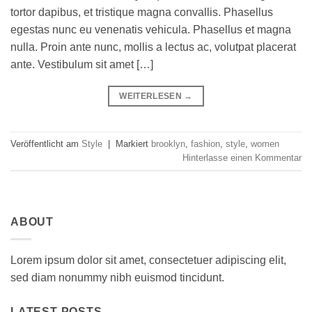
tortor dapibus, et tristique magna convallis. Phasellus
egestas nunc eu venenatis vehicula. Phasellus et magna
nulla. Proin ante nunc, mollis a lectus ac, volutpat placerat
ante. Vestibulum sit amet […]
WEITERLESEN
→
Veröffentlicht am
Style
|
Markiert
brooklyn
,
fashion
,
style
,
women
Hinterlasse einen Kommentar
ABOUT
Lorem ipsum dolor sit amet, consectetuer adipiscing elit,
sed diam nonummy nibh euismod tincidunt.
LATEST POSTS